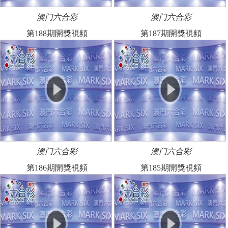
澳门六合彩
澳门六合彩
第188期開獎視頻
第187期開獎視頻
澳门六合彩
澳门六合彩
第186期開獎視頻
第185期開獎視頻