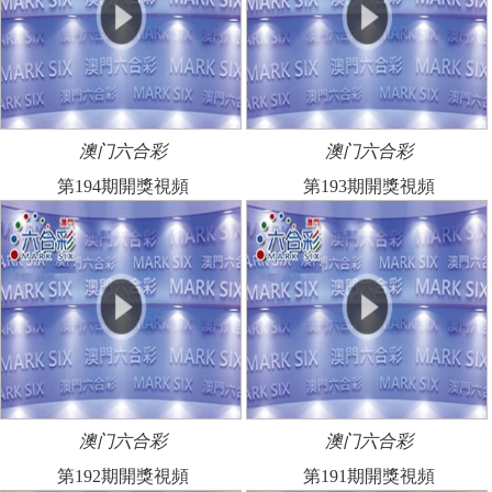
澳门六合彩
澳门六合彩
第194期開獎視頻
第193期開獎視頻
澳门六合彩
澳门六合彩
第192期開獎視頻
第191期開獎視頻