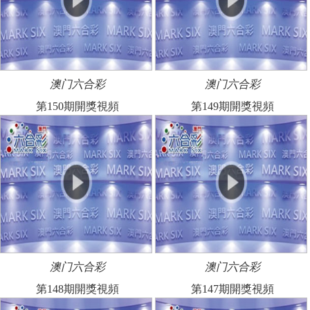
澳门六合彩
澳门六合彩
第150期開獎視頻
第149期開獎視頻
澳门六合彩
澳门六合彩
第148期開獎視頻
第147期開獎視頻