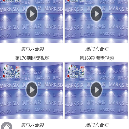
澳门六合彩
澳门六合彩
第170期開獎視頻
第169期開獎視頻
澳门六合彩
澳门六合彩