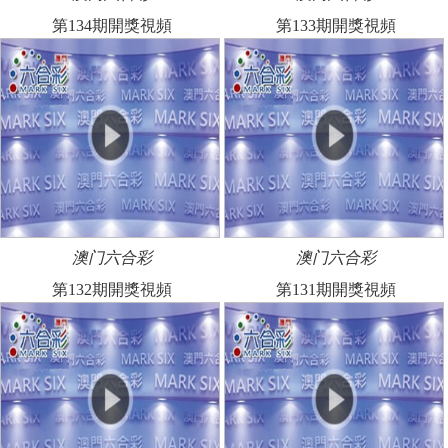
第134期開獎視頻
第133期開獎視頻
澳门六合彩
澳门六合彩
第132期開獎視頻
第131期開獎視頻