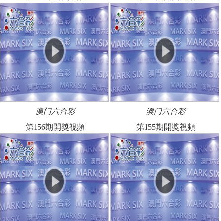
澳门六合彩
澳门六合彩
第156期開獎視頻
第155期開獎視頻