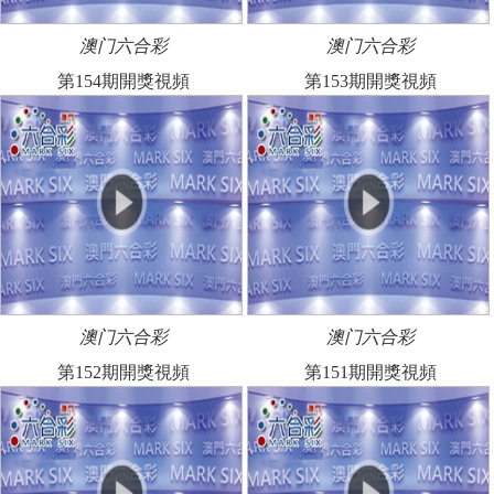
澳门六合彩
澳门六合彩
第154期開獎視頻
第153期開獎視頻
澳门六合彩
澳门六合彩
第152期開獎視頻
第151期開獎視頻