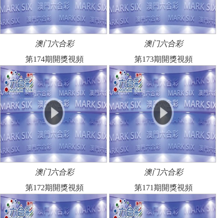
澳门六合彩
澳门六合彩
第174期開獎視頻
第173期開獎視頻
澳门六合彩
澳门六合彩
第172期開獎視頻
第171期開獎視頻