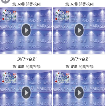
第168期開獎視頻
第167期開獎視頻
澳门六合彩
澳门六合彩
第166期開獎視頻
第165期開獎視頻