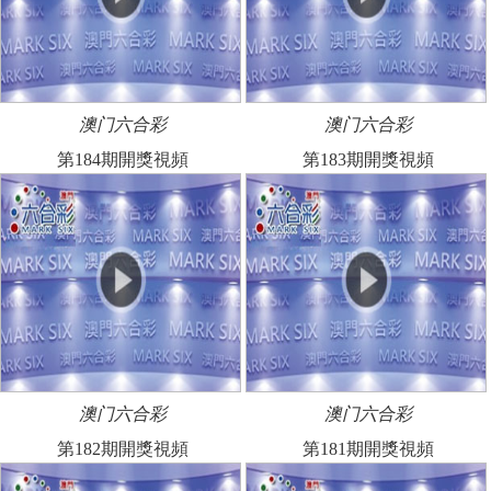
澳门六合彩
澳门六合彩
第184期開獎視頻
第183期開獎視頻
澳门六合彩
澳门六合彩
第182期開獎視頻
第181期開獎視頻