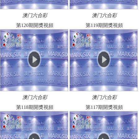
澳门六合彩
澳门六合彩
第120期開獎視頻
第119期開獎視頻
澳门六合彩
澳门六合彩
第118期開獎視頻
第117期開獎視頻