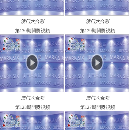
澳门六合彩
澳门六合彩
第130期開獎視頻
第129期開獎視頻
澳门六合彩
澳门六合彩
第128期開獎視頻
第127期開獎視頻