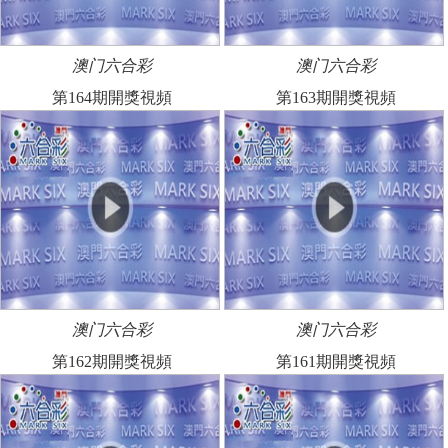
澳门六合彩
澳门六合彩
第164期開獎視頻
第163期開獎視頻
澳门六合彩
澳门六合彩
第162期開獎視頻
第161期開獎視頻