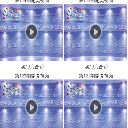
第124期開獎視頻
第123期開獎視頻
澳门六合彩
澳门六合彩
第122期開獎視頻
第121期開獎視頻