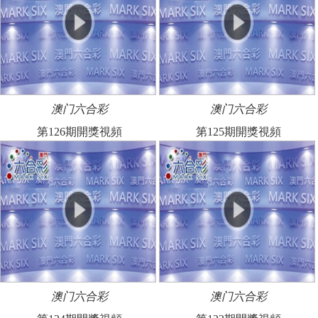
澳门六合彩
澳门六合彩
第126期開獎視頻
第125期開獎視頻
澳门六合彩
澳门六合彩