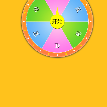
绿
蓝
开始
蓝
绿
红